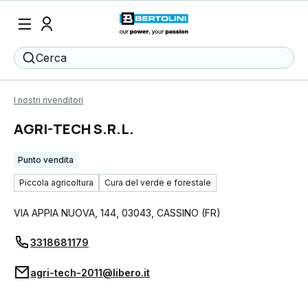
Cerca
I nostri rivenditori
AGRI-TECH S.R.L.
Punto vendita
Piccola agricoltura
Cura del verde e forestale
VIA APPIA NUOVA, 144
,
03043
,
CASSINO
(
FR
)
3318681179
agri-tech-2011@libero.it