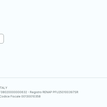
 ITALY
E.E. IT08020000000632 - Registro RENAP PFU250100397SR
 Codice Fiscale 00130010358