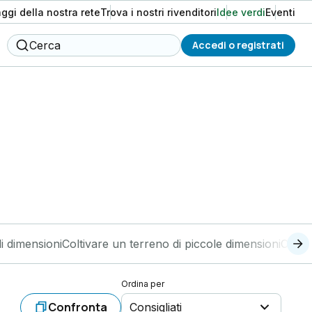
aggi della nostra rete
Trova i nostri rivenditori
Idee verdi
Eventi
Cerca
Accedi o registrati
i dimensioni
Coltivare un terreno di piccole dimensioni
Colti
Ordina per
Confronta
Consigliati