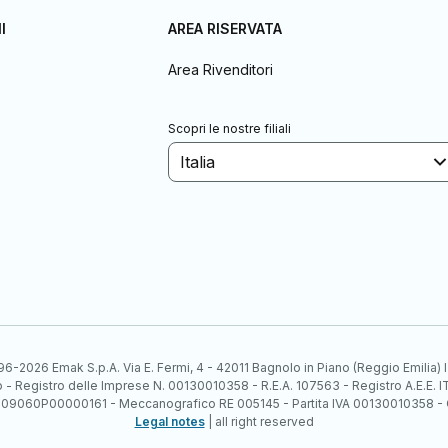
I
AREA RISERVATA
Area Rivenditori
Scopri le nostre filiali
Italia
6-2026 Emak S.p.A. Via E. Fermi, 4 - 42011 Bagnolo in Piano (Reggio Emilia)
ato - Registro delle Imprese N. 00130010358 - R.E.A. 107563 - Registro A.
 IT09060P00000161 - Meccanografico RE 005145 - Partita IVA 00130010358 -
Legal notes
| all right reserved