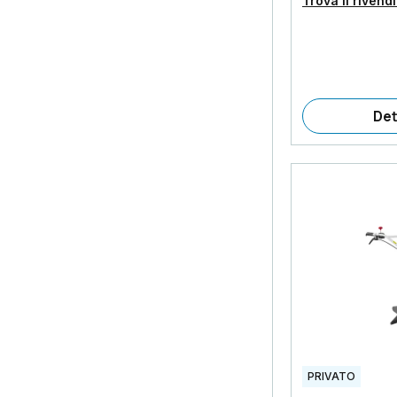
Trova il rivend
Det
PRIVATO