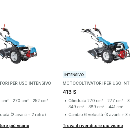
INTENSIVO
ORI PER USO INTENSIVO
MOTOCOLTIVATORI PER USO INT
413 S
6 cm³ - 270 cm³ - 252 cm³ -
Cilindrata 270 cm³ - 277 cm³ - 
349 cm³ - 389 cm³ - 441 cm³
cità (2 avanti + 2 retro)
Cambio 6 velocità (3 avanti + 3 
itore più vicino
Trova il rivenditore più vicino