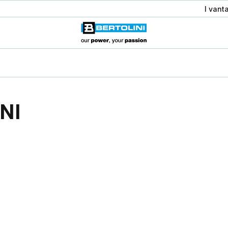
I vant
ONI