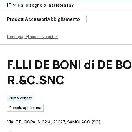
IT
Hai bisogno di assistenza?
Prodotti
Accessori
Abbigliamento
Homepage
I nostri rivenditori
F.LLI DE BONI di DE B
R.&C.SNC
Punto vendita
Piccola agricoltura
VIALE EUROPA, 1402 A
,
23027
,
SAMOLACO
(
SO
)