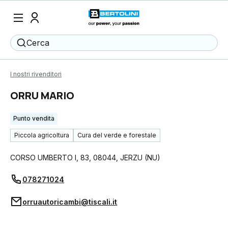
Cerca
I nostri rivenditori
ORRU MARIO
Punto vendita
Piccola agricoltura
Cura del verde e forestale
CORSO UMBERTO I, 83
,
08044
,
JERZU
(
NU
)
078271024
orruautoricambi@tiscali.it