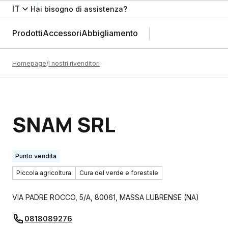
IT
Hai bisogno di assistenza?
Prodotti
Accessori
Abbigliamento
Homepage
I nostri rivenditori
SNAM SRL
Punto vendita
Piccola agricoltura
Cura del verde e forestale
VIA PADRE ROCCO, 5/A
,
80061
,
MASSA LUBRENSE
(
NA
)
0818089276