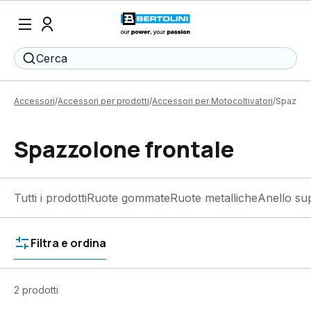
Cerca
Accessori
Accessori per prodotti
Accessori per Motocoltivatori
Spazzolo
Spazzolone frontale
Tutti i prodotti
Ruote gommate
Ruote metalliche
Anello su
Filtra e ordina
2 prodotti