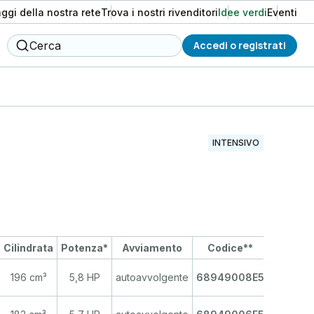
aggi della nostra rete
Trova i nostri rivenditori
Idee verdi
Eventi
Cerca
Accedi o registrati
INTENSIVO
Cilindrata
Potenza*
Avviamento
Codice**
196 cm³
5,8 HP
autoavvolgente
68949008E5