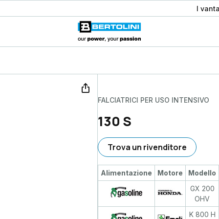
I vant
FALCIATRICI PER USO INTENSIVO
130 S
Trova un rivenditore
Alimentazione
Motore
Modello
GX 200
OHV
K 800 H