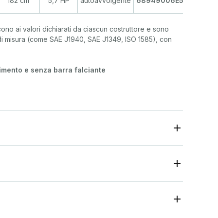
182 cm³
5,7 HP
autoavvolgente
68949006E5
scono ai valori dichiarati da ciascun costruttore e sono
 di misura (come SAE J1940, SAE J1349, ISO 1585), con
mento e senza barra falciante