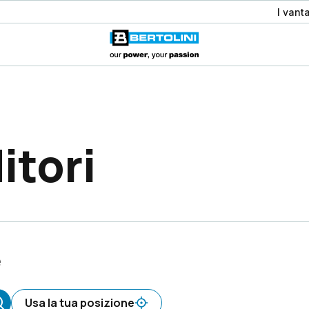
I vant
itori
e
Usa la tua posizione