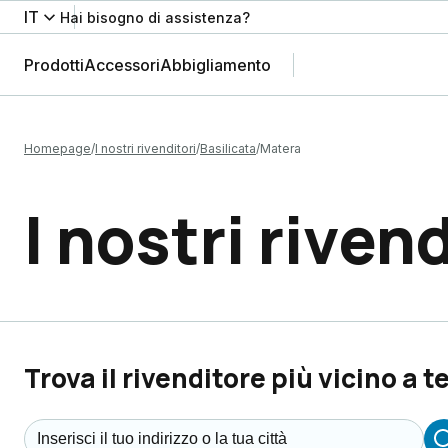
IT
Hai bisogno di assistenza?
Prodotti
Accessori
Abbigliamento
Homepage
I nostri rivenditori
Basilicata
Matera
I nostri rivend
Trova il rivenditore più vicino a t